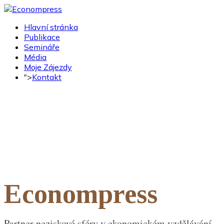
Hlavní stránka
Publikace
Semináře
Média
Moje Zájezdy
">
Kontakt
Econompress
Partner neziskové sféry v ekonomickém vzdělávání